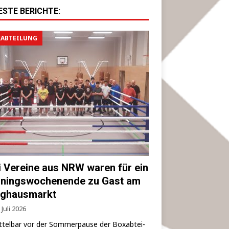
ESTE BERICHTE:
ABTEILUNG
i Vereine aus NRW waren für ein
iningswochenende zu Gast am
ghausmarkt
 Juli 2026
­tel­bar vor der Som­mer­pau­se der Box­ab­tei­