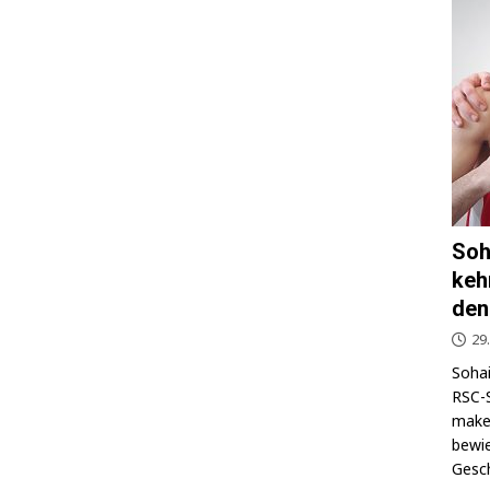
Soh
keh
den
29
Sohai
RSC-S
makel
bewie
Gesch