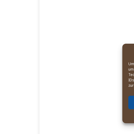
Um 
um 
Tec
IDs
zur