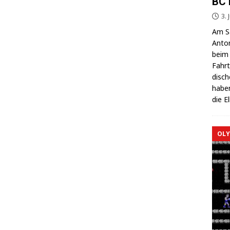
BC 
3. 
Am Sa
Anton
beim 
Fahrt
di­sc
haben
die E
OLY