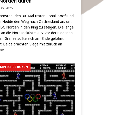
Norden durch
Juni 2026
ms­tag, den 30. Mai tra­ten Sohail Koo­fi und
 Hed­de den Weg nach Ost­fries­land an, um
BC Nor­den in den Ring zu stei­gen. Die lan­ge
 an die Nord­see­küs­te kurz vor der nie­der­län­
hen Gren­ze soll­te sich am Ende gelohnt
: Bei­de brach­ten Sie­ge mit zurück an
lbe.
MPISCHES BOXEN