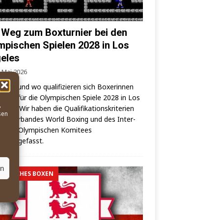
 Weg zum Boxturnier bei den
mpischen Spielen 2028 in Los
eles
. Mai 2026
wann und wo qua­li­fi­zie­ren sich Boxe­rin­nen
oxer für die Olym­pi­schen Spie­le 2028 in Los
,
es? – Wir haben die Qua­li­fi­ka­ti­ons­kri­te­ri­en
sen
elt­ver­ban­des World Boxing und des Inter­
o­na­les Olym­pi­schen Komi­tees
mmengefasst.
en
MPISCHES BOXEN