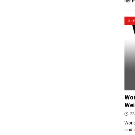
ner m
OLY
Wor
Wei
22
World
sind 