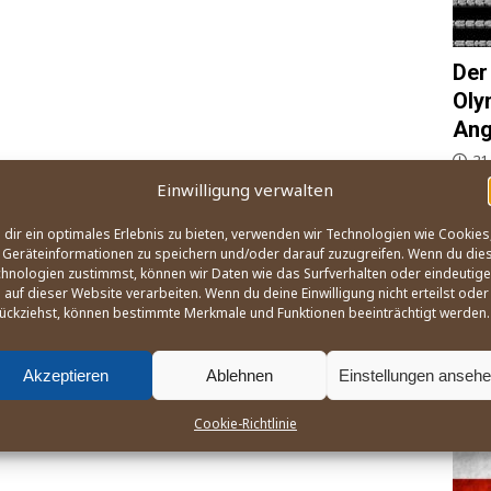
Der
Oly
Ang
21
Einwilligung verwalten
Wie, 
und B
dir ein optimales Erlebnis zu bieten, verwenden wir Technologien wie Cookies
Ange­l
Geräteinformationen zu speichern und/oder darauf zuzugreifen. Wenn du die
des W
hnologien zustimmst, können wir Daten wie das Surfverhalten oder eindeutige
na­ti
 auf dieser Website verarbeiten. Wenn du deine Einwilligung nicht erteilst oder
zusa
ückziehst, können bestimmte Merkmale und Funktionen beeinträchtigt werden.
Akzeptieren
Ablehnen
Einstellungen anseh
OLY
Cookie-Richtlinie