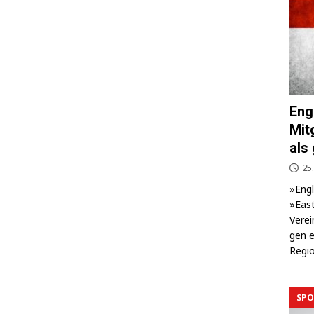
Eng
Mit
als
25.
»Eng­
»East
Ver­ei
gen e
Regio
SPO