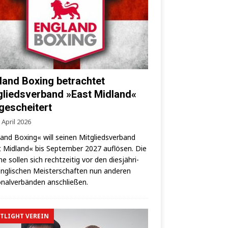
land Boxing betrachtet
gliedsverband »East Midland«
 gescheitert
 April 2026
land Boxing« will sei­nen Mit­glieds­ver­band
 Mid­land« bis Sep­tem­ber 2027 auf­lö­sen. Die
­ne sol­len sich recht­zei­tig vor den dies­jäh­ri­
ng­li­schen Meis­ter­schaf­ten nun ande­ren
­nal­ver­bän­den anschließen.
TLIGHT VEREIN