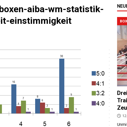
NEU
boxen-aiba-wm-statistik-
it-einstimmigkeit
BOX
Dre
Tra
Zeu
12.
Unmit