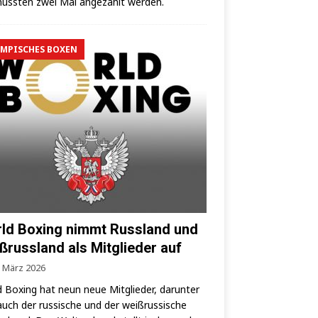
uss­ten zwei Mal ange­zählt werden.
MPISCHES BOXEN
ld Boxing nimmt Russland und
ßrussland als Mitglieder auf
. März 2026
 Boxing hat neun neue Mit­glie­der, dar­un­ter
auch der rus­si­sche und der weiß­rus­si­sche