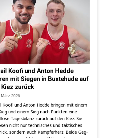
ail Koofi und Anton Hedde
ren mit Siegen in Buxtehude auf
 Kiez zurück
. März 2026
l Koo­fi und Anton Hed­de brin­gen mit einem
ieg und einem Sieg nach Punk­ten eine
­lo­se Tages­bi­lanz zurück auf den Kiez. Sie
­sen nicht nur tech­ni­sches und tak­ti­sches
ick, son­dern auch Kämp­fer­herz: Bei­de Geg­