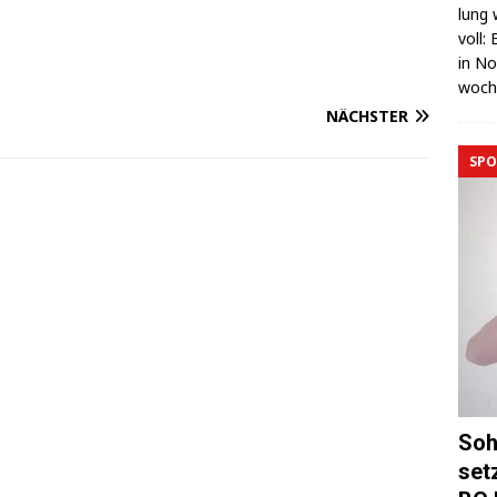
lung 
voll:
in No
wo­c
NÄCHSTER
SPO
Soh
set