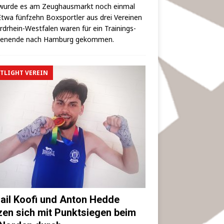
wur­de es am Zeug­haus­markt noch ein­mal
 Etwa fünf­zehn Box­sport­ler aus drei Ver­ei­nen
rd­rhein-West­fa­len waren für ein Trai­nings­
hen­en­de nach Ham­burg gekommen.
TLIGHT VEREIN
ail Koofi und Anton Hedde
zen sich mit Punktsiegen beim