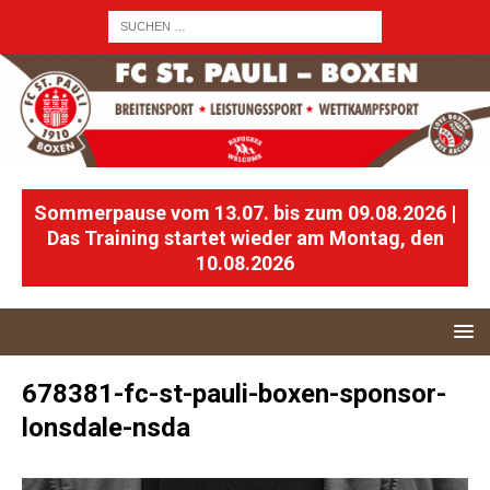
Sommerpause vom 13.07. bis zum 09.08.2026 |
Das Training startet wieder am Montag, den
10.08.2026
678381-fc-st-pauli-boxen-sponsor-
lonsdale-nsda