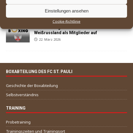
Siegen in Buxtehude auf den Kiez zurück
29. März 2026
Einstellungen ansehen
Cookie-Richtlinie
World Boxing nimmt Russland und
Weißrussland als Mitglieder auf
22. März 2026
BOXABTEILUNG DES FC ST. PAULI
Geschichte der Boxabteilung
Selbstverständnis
TRAINING
Probetraining
Trainingszeiten und Trainingsort