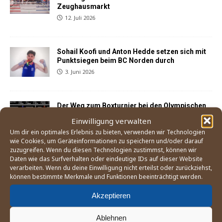
Zeughausmarkt
12. Juli 2026
Sohail Koofi und Anton Hedde setzen sich mit
Punktsiegen beim BC Norden durch
3. Juni 2026
Der Weg zum Boxturnier bei den Olympischen
Spielen 2028 in Los Angeles
Einwilligung verwalten
21. Mai 2026
Um dir ein optimales Erlebnis zu bieten, verwenden wir Technologien
wie Cookies, um Geräteinformationen zu speichern und/oder darauf
zuzugreifen. Wenn du diesen Technologien zustimmst, können wir
Daten wie das Surfverhalten oder eindeutige IDs auf dieser Website
England Boxing betrachtet Mitgliedsverband
verarbeiten. Wenn du deine Einwilligung nicht erteilst oder zurückziehst,
»East Midland« als gescheitert
können bestimmte Merkmale und Funktionen beeinträchtigt werden.
25. April 2026
Akzeptieren
Sohail Koofi und Anton Hedde kehren mit
Ablehnen