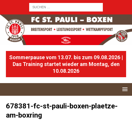
Sommerpause vom 13.07. bis zum 09.08.2026 |
Das Training startet wieder am Montag, den
10.08.2026
678381-fc-st-pauli-boxen-plaetze-
am-boxring