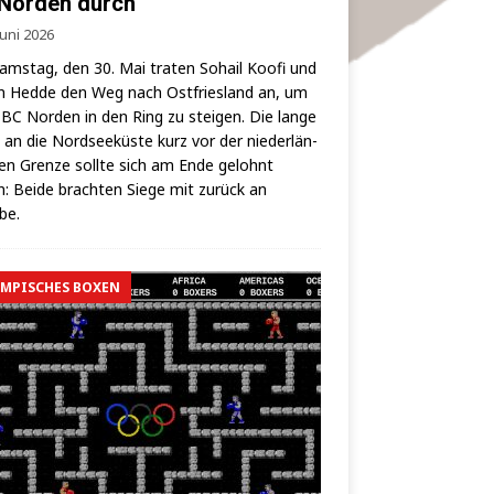
Norden durch
Juni 2026
ms­tag, den 30. Mai tra­ten Sohail Koo­fi und
 Hed­de den Weg nach Ost­fries­land an, um
BC Nor­den in den Ring zu stei­gen. Die lan­ge
 an die Nord­see­küs­te kurz vor der nie­der­län­
hen Gren­ze soll­te sich am Ende gelohnt
: Bei­de brach­ten Sie­ge mit zurück an
lbe.
MPISCHES BOXEN