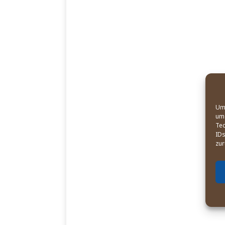
Um 
um 
Tec
IDs
zur