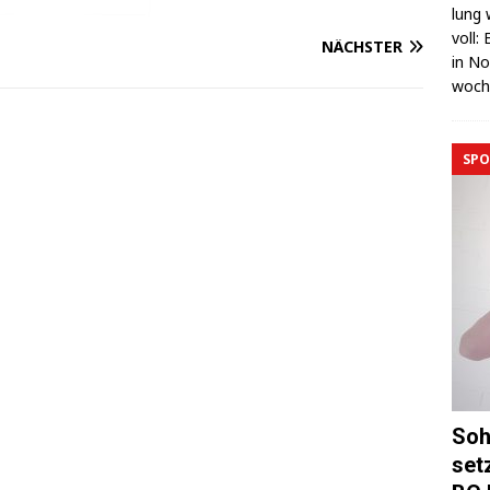
lung 
voll:
NÄCHSTER
in No
wo­c
SPO
Soh
set