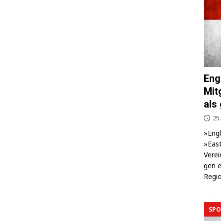
Eng
Mit
als
25.
»Eng­
»East
Ver­ei
gen e
Regio
SPO