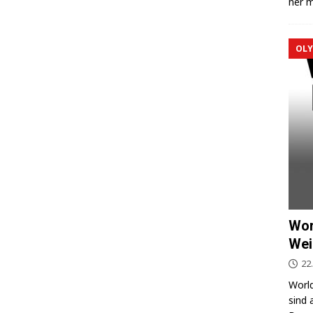
ner m
OLY
Wor
Wei
22
World
sind 