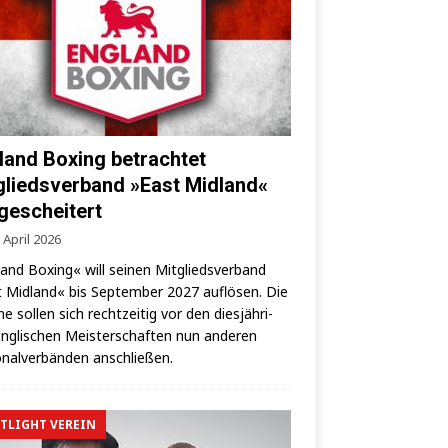
land Boxing betrachtet
gliedsverband »East Midland«
 gescheitert
 April 2026
land Boxing« will sei­nen Mit­glieds­ver­band
 Mid­land« bis Sep­tem­ber 2027 auf­lö­sen. Die
­ne sol­len sich recht­zei­tig vor den dies­jäh­ri­
ng­li­schen Meis­ter­schaf­ten nun ande­ren
­nal­ver­bän­den anschließen.
TLIGHT VEREIN