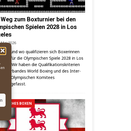
 Weg zum Boxturnier bei den
mpischen Spielen 2028 in Los
eles
. Mai 2026
wann und wo qua­li­fi­zie­ren sich Boxe­rin­nen
oxer für die Olym­pi­schen Spie­le 2028 in Los
,
es? – Wir haben die Qua­li­fi­ka­ti­ons­kri­te­ri­en
sen
elt­ver­ban­des World Boxing und des Inter­
o­na­les Olym­pi­schen Komi­tees
mmengefasst.
en
MPISCHES BOXEN