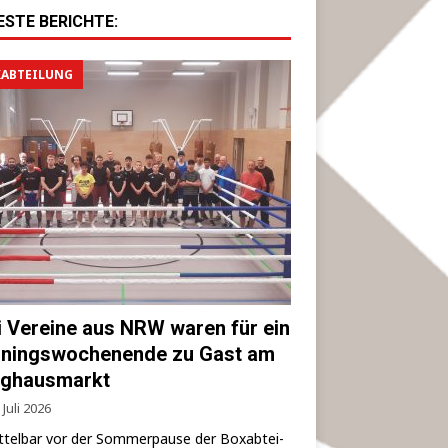
ESTE BERICHTE:
ABTEILUNG
i Vereine aus NRW waren für ein
iningswochenende zu Gast am
ghausmarkt
 Juli 2026
­tel­bar vor der Som­mer­pau­se der Box­ab­tei­