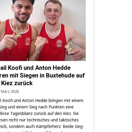
ail Koofi und Anton Hedde
ren mit Siegen in Buxtehude auf
 Kiez zurück
. März 2026
l Koo­fi und Anton Hed­de brin­gen mit einem
ieg und einem Sieg nach Punk­ten eine
­lo­se Tages­bi­lanz zurück auf den Kiez. Sie
­sen nicht nur tech­ni­sches und tak­ti­sches
ick, son­dern auch Kämp­fer­herz: Bei­de Geg­