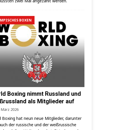
uss­ten zwei Mal ange­zählt werden.
MPISCHES BOXEN
ld Boxing nimmt Russland und
ßrussland als Mitglieder auf
. März 2026
 Boxing hat neun neue Mit­glie­der, dar­un­ter
auch der rus­si­sche und der weiß­rus­si­sche