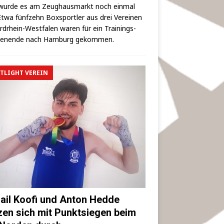
wur­de es am Zeug­haus­markt noch ein­mal
 Etwa fünf­zehn Box­sport­ler aus drei Ver­ei­nen
rd­rhein-West­fa­len waren für ein Trai­nings­
hen­en­de nach Ham­burg gekommen.
TLIGHT VEREIN
ail Koofi und Anton Hedde
zen sich mit Punktsiegen beim