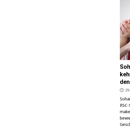
Soh
keh
den
29
Sohai
RSC-S
makel
bewie
Gesch