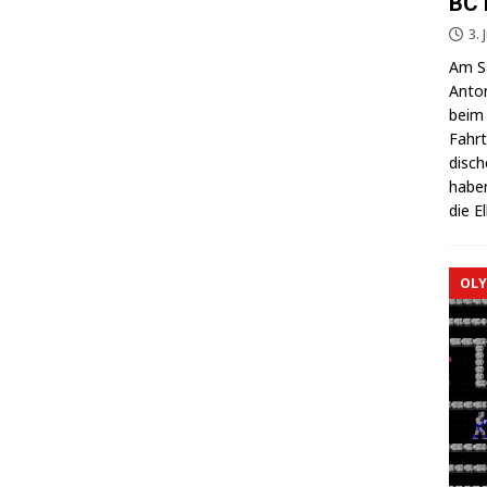
BC 
3. 
Am Sa
Anton
beim 
Fahrt
di­sc
haben
die E
OLY