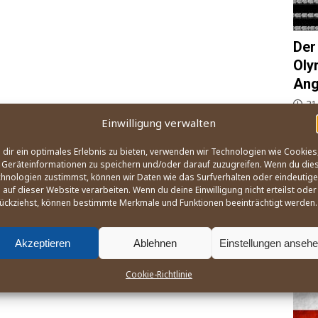
Der
Oly
Ang
21
Einwilligung verwalten
Wie, 
und B
dir ein optimales Erlebnis zu bieten, verwenden wir Technologien wie Cookies
Ange­l
Geräteinformationen zu speichern und/oder darauf zuzugreifen. Wenn du die
des W
hnologien zustimmst, können wir Daten wie das Surfverhalten oder eindeutige
na­ti
 auf dieser Website verarbeiten. Wenn du deine Einwilligung nicht erteilst oder
zusa
ückziehst, können bestimmte Merkmale und Funktionen beeinträchtigt werden.
Akzeptieren
Ablehnen
Einstellungen anseh
OLY
Cookie-Richtlinie