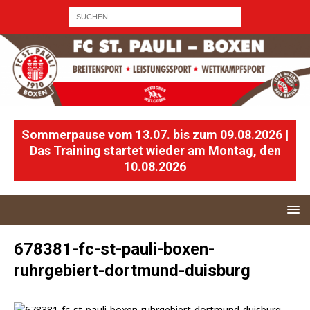
Sommerpause vom 13.07. bis zum 09.08.2026 |
Das Training startet wieder am Montag, den
10.08.2026
678381-fc-st-pauli-boxen-
ruhrgebiert-dortmund-duisburg