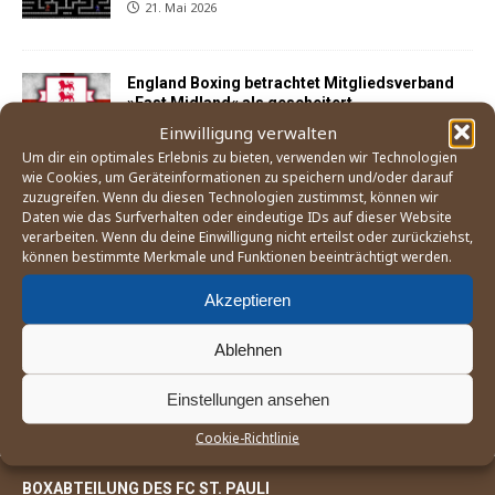
21. Mai 2026
England Boxing betrachtet Mitgliedsverband
»East Midland« als gescheitert
25. April 2026
Einwilligung verwalten
Um dir ein optimales Erlebnis zu bieten, verwenden wir Technologien
wie Cookies, um Geräteinformationen zu speichern und/oder darauf
zuzugreifen. Wenn du diesen Technologien zustimmst, können wir
Sohail Koofi und Anton Hedde kehren mit
Daten wie das Surfverhalten oder eindeutige IDs auf dieser Website
Siegen in Buxtehude auf den Kiez zurück
verarbeiten. Wenn du deine Einwilligung nicht erteilst oder zurückziehst,
29. März 2026
können bestimmte Merkmale und Funktionen beeinträchtigt werden.
Akzeptieren
World Boxing nimmt Russland und
Weißrussland als Mitglieder auf
Ablehnen
22. März 2026
Einstellungen ansehen
Cookie-Richtlinie
BOXABTEILUNG DES FC ST. PAULI