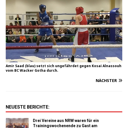
Amir Saad (blau) setzt sich unge­fähr­det gegen Kosai Alnas­so­uh
vom BC Wacker Gotha durch.
NÄCHSTER
NEUESTE BERICHTE:
Drei Vereine aus NRW waren für ein
Trainingswochenende zu Gast am