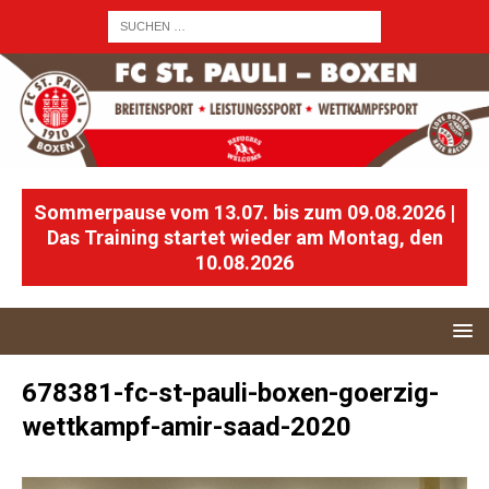
Sommerpause vom 13.07. bis zum 09.08.2026 |
Das Training startet wieder am Montag, den
10.08.2026
678381-fc-st-pauli-boxen-goerzig-
wettkampf-amir-saad-2020