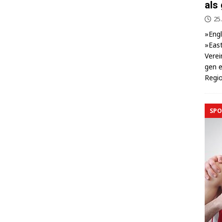
als
25.
»Eng­
»East
Ver­ei
gen e
Regio
SPO