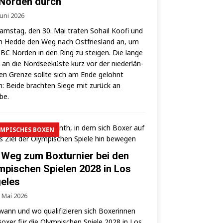
Norden durch
Juni 2026
ms­tag, den 30. Mai tra­ten Sohail Koo­fi und
 Hed­de den Weg nach Ost­fries­land an, um
BC Nor­den in den Ring zu stei­gen. Die lan­ge
 an die Nord­see­küs­te kurz vor der nie­der­län­
hen Gren­ze soll­te sich am Ende gelohnt
: Bei­de brach­ten Sie­ge mit zurück an
lbe.
MPISCHES BOXEN
 Weg zum Boxturnier bei den
mpischen Spielen 2028 in Los
eles
. Mai 2026
wann und wo qua­li­fi­zie­ren sich Boxe­rin­nen
oxer für die Olym­pi­schen Spie­le 2028 in Los