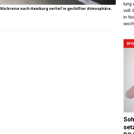
lung 
Rück­rei­se nach Ham­burg ver­lief in gechill­ter Atmosphäre.
voll:
in No
wo­c
SPO
Soh
set