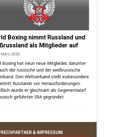
ld Boxing nimmt Russland und
ßrussland als Mitglieder auf
. März 2026
 Boxing hat neun neue Mit­glie­der, dar­un­ter
auch der rus­si­sche und der weiß­rus­si­sche
er­band. Den Welt­ver­band stellt ins­be­son­de­re
i­tritt Russ­lands vor Her­aus­for­de­run­gen.
eß­lich wur­de er gleich­sam als Gegen­ent­wurf
us­sisch geführ­ten IBA gegründet.
PRECHPARTNER & IMPRESSUM