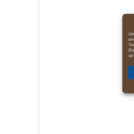
Um 
um 
Tec
IDs
zur