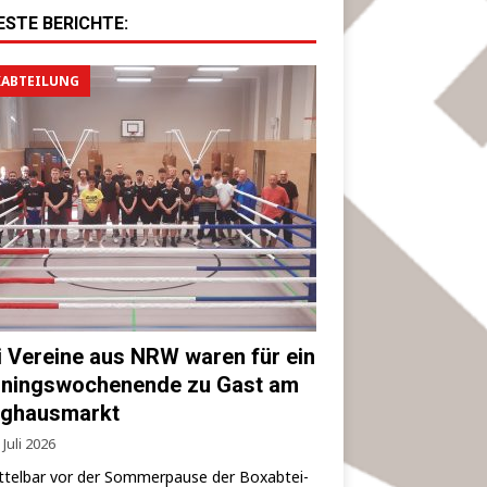
ESTE BERICHTE:
ABTEILUNG
i Vereine aus NRW waren für ein
iningswochenende zu Gast am
ghausmarkt
 Juli 2026
­tel­bar vor der Som­mer­pau­se der Box­ab­tei­