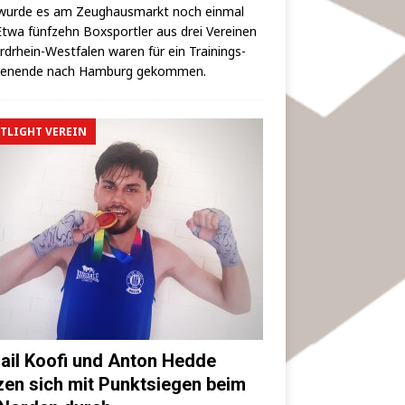
wur­de es am Zeug­haus­markt noch ein­mal
 Etwa fünf­zehn Box­sport­ler aus drei Ver­ei­nen
rd­rhein-West­fa­len waren für ein Trai­nings­
hen­en­de nach Ham­burg gekommen.
TLIGHT VEREIN
ail Koofi und Anton Hedde
zen sich mit Punktsiegen beim