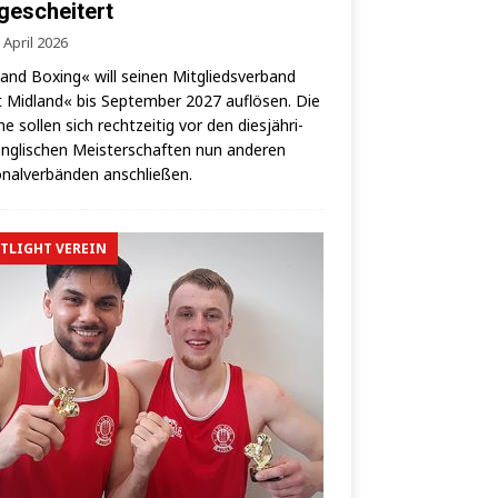
 gescheitert
 April 2026
land Boxing« will sei­nen Mit­glieds­ver­band
 Mid­land« bis Sep­tem­ber 2027 auf­lö­sen. Die
­ne sol­len sich recht­zei­tig vor den dies­jäh­ri­
ng­li­schen Meis­ter­schaf­ten nun ande­ren
­nal­ver­bän­den anschließen.
TLIGHT VEREIN