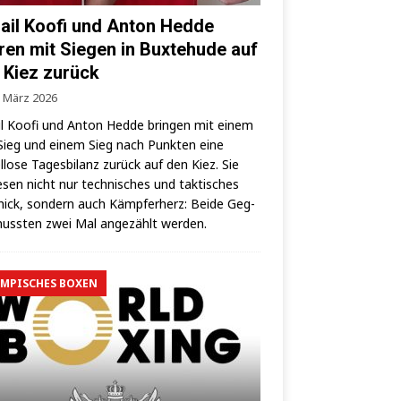
ail Koofi und Anton Hedde
ren mit Siegen in Buxtehude auf
 Kiez zurück
. März 2026
l Koo­fi und Anton Hed­de brin­gen mit einem
ieg und einem Sieg nach Punk­ten eine
­lo­se Tages­bi­lanz zurück auf den Kiez. Sie
­sen nicht nur tech­ni­sches und tak­ti­sches
ick, son­dern auch Kämp­fer­herz: Bei­de Geg­
uss­ten zwei Mal ange­zählt werden.
MPISCHES BOXEN