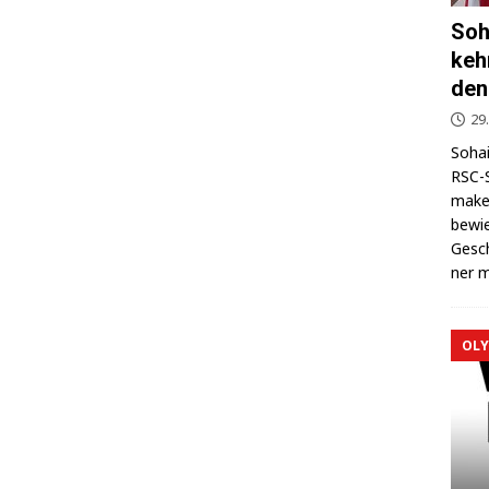
Soh
keh
den
29
Sohai
RSC-S
makel
bewie
Gesch
ner m
OLY