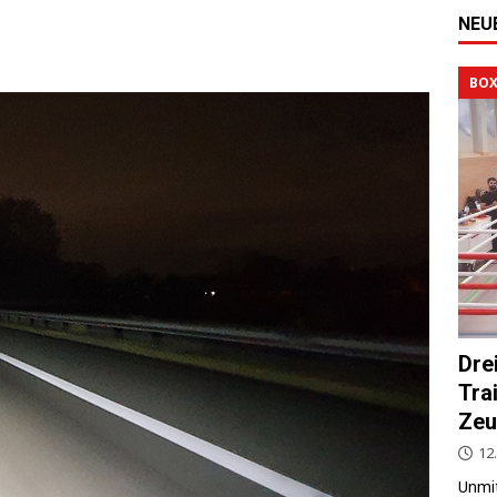
NEU
BOX
Dre
Tra
Zeu
12.
Unmit