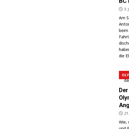
BC 
3. 
Am Sa
Anton
beim 
Fahrt
di­sc
haben
die E
OLY
Der
Oly
Ang
21
Wie, 
und B