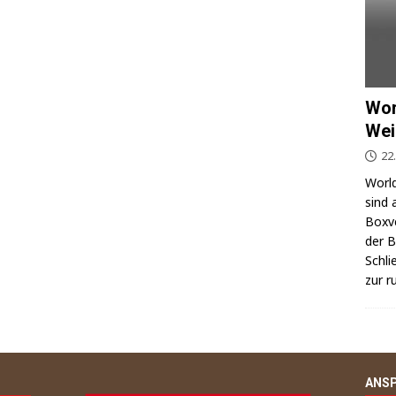
Wor
Wei
22
World
sind 
Box­v
der Be
Schli
zur r
ANS