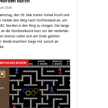
Norden durch
Juni 2026
ms­tag, den 30. Mai tra­ten Sohail Koo­fi und
 Hed­de den Weg nach Ost­fries­land an, um
BC Nor­den in den Ring zu stei­gen. Die lan­ge
 an die Nord­see­küs­te kurz vor der nie­der­län­
hen Gren­ze soll­te sich am Ende gelohnt
: Bei­de brach­ten Sie­ge mit zurück an
lbe.
MPISCHES BOXEN
,
sen