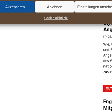
Akzeptieren
Ablehnen
Einstellungen anseh
Der
Cookie-Richtlinie
Oly
Ang
21
Wie, 
und B
Ange­l
des W
na­ti
zusa
OLY
Eng
Mit