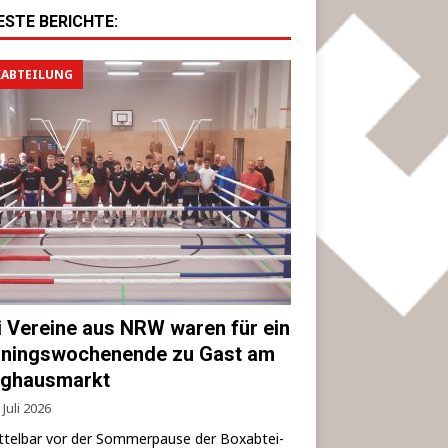
ESTE BERICHTE:
ABTEILUNG
i Vereine aus NRW waren für ein
iningswochenende zu Gast am
ghausmarkt
 Juli 2026
­tel­bar vor der Som­mer­pau­se der Box­ab­tei­