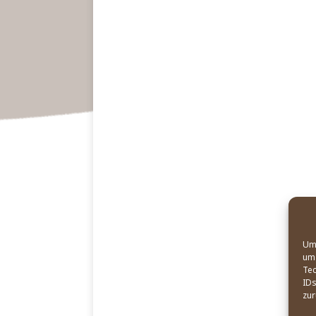
Um 
um 
Tec
IDs
zur