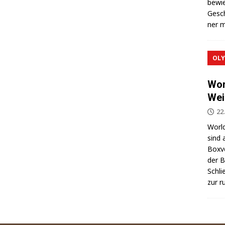
bewie
Gesch
ner m
OLY
Wor
Wei
22
World
sind 
Box­v
der Be
Schli
zur r