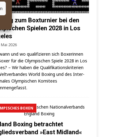
en
 Weg zum Boxturnier bei den
mpischen Spielen 2028 in Los
eles
. Mai 2026
wann und wo qua­li­fi­zie­ren sich Boxe­rin­nen
oxer für die Olym­pi­schen Spie­le 2028 in Los
es? – Wir haben die Qua­li­fi­ka­ti­ons­kri­te­ri­en
elt­ver­ban­des World Boxing und des Inter­
o­na­les Olym­pi­schen Komi­tees
mmengefasst.
MPISCHES BOXEN
land Boxing betrachtet
gliedsverband »East Midland«