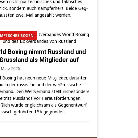
­sen nicht nur tech­ni­sches und tak­ti­sches
ick, son­dern auch Kämp­fer­herz: Bei­de Geg­
uss­ten zwei Mal ange­zählt werden.
MPISCHES BOXEN
ld Boxing nimmt Russland und
ßrussland als Mitglieder auf
. März 2026
 Boxing hat neun neue Mit­glie­der, dar­un­ter
auch der rus­si­sche und der weiß­rus­si­sche
er­band. Den Welt­ver­band stellt ins­be­son­de­re
i­tritt Russ­lands vor Her­aus­for­de­run­gen.
eß­lich wur­de er gleich­sam als Gegen­ent­wurf
us­sisch geführ­ten IBA gegründet.