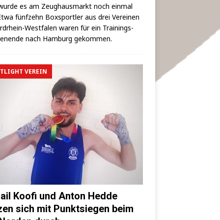
wur­de es am Zeug­haus­markt noch ein­mal
 Etwa fünf­zehn Box­sport­ler aus drei Ver­ei­nen
rd­rhein-West­fa­len waren für ein Trai­nings­
hen­en­de nach Ham­burg gekommen.
TLIGHT VEREIN
ail Koofi und Anton Hedde
zen sich mit Punktsiegen beim