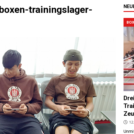
NEU
boxen-trainingslager-
BOX
Dre
Tra
Zeu
12.
Unmit