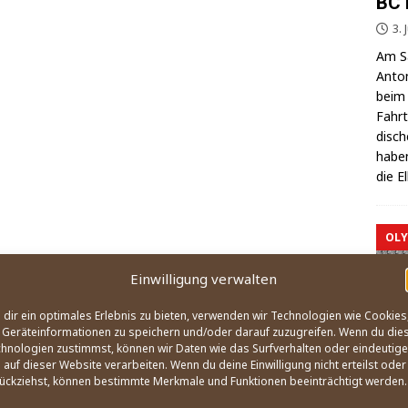
BC 
3. 
Am Sa
Anton
beim 
Fahrt
di­sc
haben
die E
OLY
Einwilligung verwalten
dir ein optimales Erlebnis zu bieten, verwenden wir Technologien wie Cookies
Geräteinformationen zu speichern und/oder darauf zuzugreifen. Wenn du die
hnologien zustimmst, können wir Daten wie das Surfverhalten oder eindeutige
 auf dieser Website verarbeiten. Wenn du deine Einwilligung nicht erteilst oder
ückziehst, können bestimmte Merkmale und Funktionen beeinträchtigt werden.