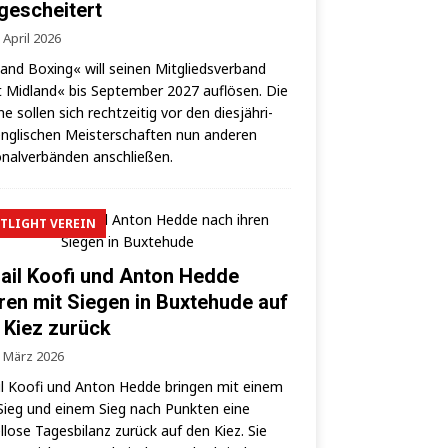
 gescheitert
 April 2026
land Boxing« will sei­nen Mit­glieds­ver­band
 Mid­land« bis Sep­tem­ber 2027 auf­lö­sen. Die
­ne sol­len sich recht­zei­tig vor den dies­jäh­ri­
ng­li­schen Meis­ter­schaf­ten nun ande­ren
­nal­ver­bän­den anschließen.
TLIGHT VEREIN
ail Koofi und Anton Hedde
ren mit Siegen in Buxtehude auf
 Kiez zurück
. März 2026
l Koo­fi und Anton Hed­de brin­gen mit einem
ieg und einem Sieg nach Punk­ten eine
­lo­se Tages­bi­lanz zurück auf den Kiez. Sie