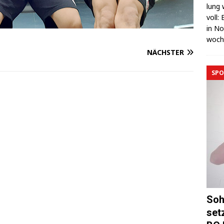
lung 
voll:
in No
wo­c
NÄCHSTER
SPO
Soh
set