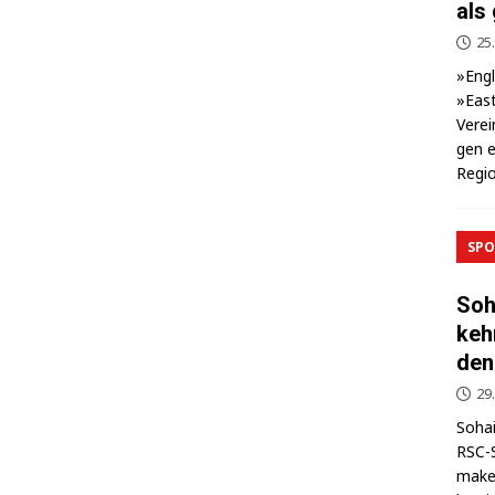
als
25.
»Eng­
»East
Ver­ei
gen e
Regio
SPO
Soh
keh
den
29
Sohai
RSC-S
makel