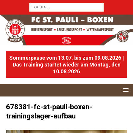
Sommerpause vom 13.07. bis zum 09.08.2026 |
Das Training startet wieder am Montag, den
10.08.2026
678381-fc-st-pauli-boxen-
trainingslager-aufbau