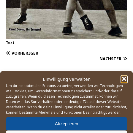
Text
VORHERIGER
NÄCHSTER
Einwilligung verwalten
Um dir ein optimales Erlebnis zu bieten, verwenden wir Technologien
NEUESTE BERICHTE:
wie Cookies, um Geräteinformationen zu speichern und/oder darauf
zuzugreifen. Wenn du diesen Technologien zustimmst, können wir
Drei Vereine aus NRW waren für ein
Daten wie das Surfverhalten oder eindeutige IDs auf dieser Website
Trainingswochenende zu Gast am
verarbeiten. Wenn du deine Einwilligung nicht erteilst oder zurückziehst,
Zeughausmarkt
können bestimmte Merkmale und Funktionen beeinträchtigt werden.
12. Juli 2026
Akzeptieren