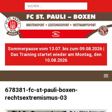
Sommerpause vom 13.07. bis zum 09.08.2026 |
Das Training startet wieder am Montag, den
10.08.2026
678381-fc-st-pauli-boxen-
rechtsextremismus-03