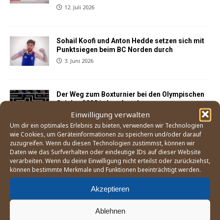
12. Juli 2026
Sohail Koofi und Anton Hedde setzen sich mit
Punktsiegen beim BC Norden durch
3. Juni 2026
Der Weg zum Boxturnier bei den Olympischen
Spielen 2028 in Los Angeles
Einwilligung verwalten
21. Mai 2026
Um dir ein optimales Erlebnis zu bieten, verwenden wir Technologien
wie Cookies, um Geräteinformationen zu speichern und/oder darauf
zuzugreifen. Wenn du diesen Technologien zustimmst, können wir
England Boxing betrachtet Mitgliedsverband
Daten wie das Surfverhalten oder eindeutige IDs auf dieser Website
»East Midland« als gescheitert
verarbeiten. Wenn du deine Einwilligung nicht erteilst oder zurückziehst,
25. April 2026
können bestimmte Merkmale und Funktionen beeinträchtigt werden.
Akzeptieren
Sohail Koofi und Anton Hedde kehren mit
Siegen in Buxtehude auf den Kiez zurück
Ablehnen