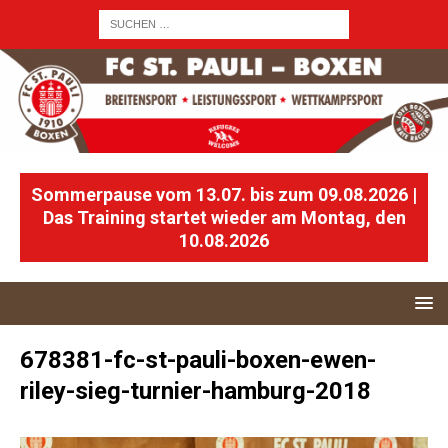
Sommerpause vom 13.07. bis zum 09.08.2026 |
Das Training startet wieder am Montag, den
10.08.2026
678381-fc-st-pauli-boxen-ewen-
riley-sieg-turnier-hamburg-2018