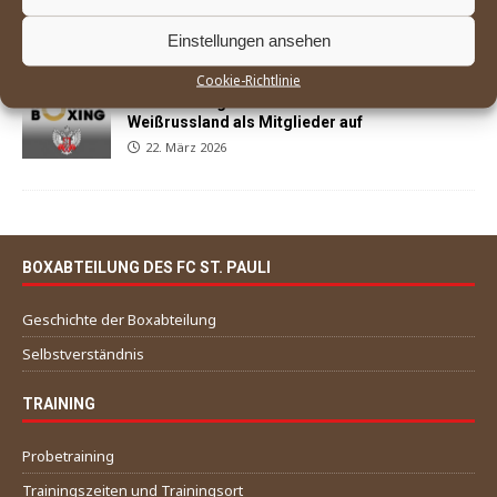
Siegen in Buxtehude auf den Kiez zurück
29. März 2026
Einstellungen ansehen
Cookie-Richtlinie
World Boxing nimmt Russland und
Weißrussland als Mitglieder auf
22. März 2026
BOXABTEILUNG DES FC ST. PAULI
Geschichte der Boxabteilung
Selbstverständnis
TRAINING
Probetraining
Trainingszeiten und Trainingsort