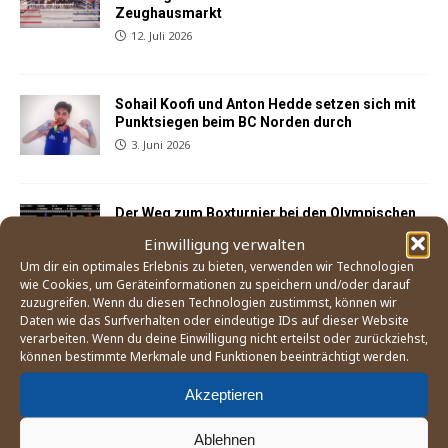
Zeughausmarkt
12. Juli 2026
Sohail Koofi und Anton Hedde setzen sich mit
Punktsiegen beim BC Norden durch
3. Juni 2026
Der Weg zum Boxturnier bei den Olympischen
Spielen 2028 in Los Angeles
Einwilligung verwalten
21. Mai 2026
Um dir ein optimales Erlebnis zu bieten, verwenden wir Technologien
wie Cookies, um Geräteinformationen zu speichern und/oder darauf
zuzugreifen. Wenn du diesen Technologien zustimmst, können wir
Daten wie das Surfverhalten oder eindeutige IDs auf dieser Website
England Boxing betrachtet Mitgliedsverband
verarbeiten. Wenn du deine Einwilligung nicht erteilst oder zurückziehst,
»East Midland« als gescheitert
können bestimmte Merkmale und Funktionen beeinträchtigt werden.
25. April 2026
Akzeptieren
Sohail Koofi und Anton Hedde kehren mit
Ablehnen