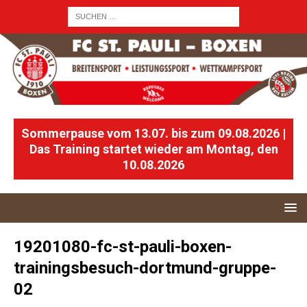
Sommerpause vom 13.07. bis zum 09.08.2026 |
Das Training startet wieder am Montag, den
10.08.2026
19201080-fc-st-pauli-boxen-
trainingsbesuch-dortmund-gruppe-
02