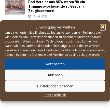
Drei Vereine aus NRW waren für ein
Trainingswochenende zu Gast am
Zeughausmarkt
12. Juli 2026
Einwilligung verwalten
Um dir ein optimales Erlebnis zu bieten, verwenden wir Technologien
Sohail Koofi und Anton Hedde setzen sich mit
wie Cookies, um Geräteinformationen zu speichern und/oder darauf
Punktsiegen beim BC Norden durch
zuzugreifen. Wenn du diesen Technologien zustimmst, können wir
3. Juni 2026
Daten wie das Surfverhalten oder eindeutige IDs auf dieser Website
verarbeiten. Wenn du deine Einwilligung nicht erteilst oder zurückziehst,
können bestimmte Merkmale und Funktionen beeinträchtigt werden.
Der Weg zum Boxturnier bei den Olympischen
Akzeptieren
Spielen 2028 in Los Angeles
21. Mai 2026
Ablehnen
Einstellungen ansehen
England Boxing betrachtet Mitgliedsverband
»East Midland« als gescheitert
Cookie-Richtlinie
25. April 2026