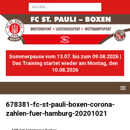
Sommerpause vom 13.07. bis zum 09.08.2026 |
Das Training startet wieder am Montag, den
10.08.2026
678381-fc-st-pauli-boxen-corona-
zahlen-fuer-hamburg-20201021