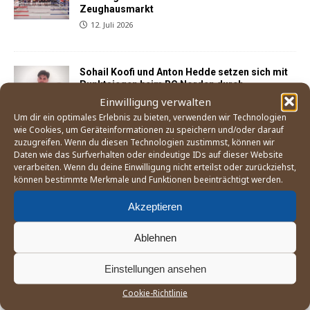
Zeughausmarkt
12. Juli 2026
Sohail Koofi und Anton Hedde setzen sich mit
Punktsiegen beim BC Norden durch
Einwilligung verwalten
3. Juni 2026
Um dir ein optimales Erlebnis zu bieten, verwenden wir Technologien
wie Cookies, um Geräteinformationen zu speichern und/oder darauf
zuzugreifen. Wenn du diesen Technologien zustimmst, können wir
Der Weg zum Boxturnier bei den Olympischen
Daten wie das Surfverhalten oder eindeutige IDs auf dieser Website
Spielen 2028 in Los Angeles
verarbeiten. Wenn du deine Einwilligung nicht erteilst oder zurückziehst,
21. Mai 2026
können bestimmte Merkmale und Funktionen beeinträchtigt werden.
Akzeptieren
England Boxing betrachtet Mitgliedsverband
»East Midland« als gescheitert
Ablehnen
25. April 2026
Einstellungen ansehen
Cookie-Richtlinie