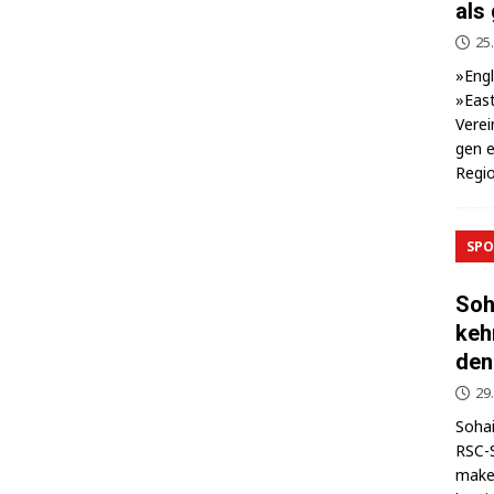
als
25.
»Eng­
»East
Ver­ei
gen e
Regio
SPO
Soh
keh
den
29
Sohai
RSC-S
makel