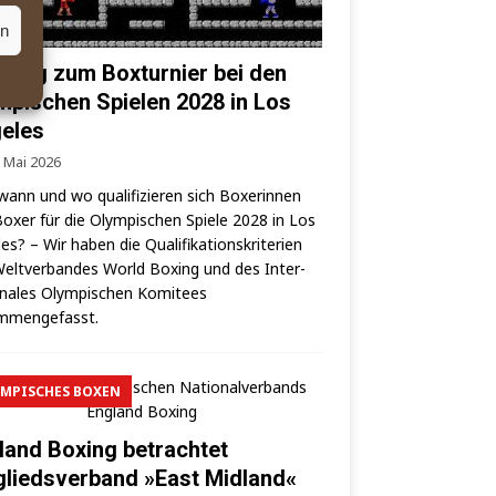
en
 Weg zum Boxturnier bei den
mpischen Spielen 2028 in Los
eles
. Mai 2026
wann und wo qua­li­fi­zie­ren sich Boxe­rin­nen
oxer für die Olym­pi­schen Spie­le 2028 in Los
es? – Wir haben die Qua­li­fi­ka­ti­ons­kri­te­ri­en
elt­ver­ban­des World Boxing und des Inter­
o­na­les Olym­pi­schen Komi­tees
mmengefasst.
MPISCHES BOXEN
land Boxing betrachtet
gliedsverband »East Midland«