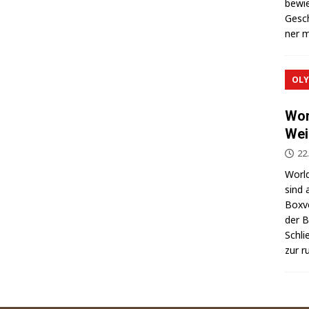
bewie
Gesch
ner m
OLY
Wor
Wei
22
World
sind 
Box­v
der Be
Schli
zur r