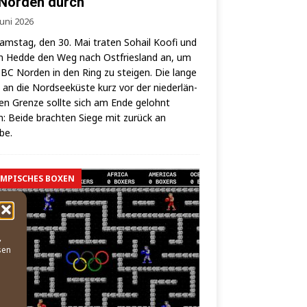
Norden durch
Juni 2026
ms­tag, den 30. Mai tra­ten Sohail Koo­fi und
 Hed­de den Weg nach Ost­fries­land an, um
BC Nor­den in den Ring zu stei­gen. Die lan­ge
 an die Nord­see­küs­te kurz vor der nie­der­län­
hen Gren­ze soll­te sich am Ende gelohnt
: Bei­de brach­ten Sie­ge mit zurück an
lbe.
MPISCHES BOXEN
,
sen