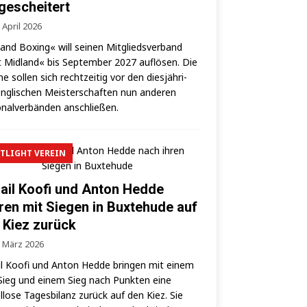
 gescheitert
 April 2026
land Boxing« will sei­nen Mit­glieds­ver­band
 Mid­land« bis Sep­tem­ber 2027 auf­lö­sen. Die
­ne sol­len sich recht­zei­tig vor den dies­jäh­ri­
ng­li­schen Meis­ter­schaf­ten nun ande­ren
­nal­ver­bän­den anschließen.
TLIGHT VEREIN
ail Koofi und Anton Hedde
ren mit Siegen in Buxtehude auf
 Kiez zurück
. März 2026
l Koo­fi und Anton Hed­de brin­gen mit einem
ieg und einem Sieg nach Punk­ten eine
­lo­se Tages­bi­lanz zurück auf den Kiez. Sie