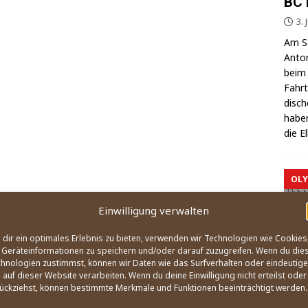
BC 
3. 
Am Sa
Anton
beim 
Fahrt
di­sc
haben
die E
OLY
Einwilligung verwalten
dir ein optimales Erlebnis zu bieten, verwenden wir Technologien wie Cookies
Geräteinformationen zu speichern und/oder darauf zuzugreifen. Wenn du die
hnologien zustimmst, können wir Daten wie das Surfverhalten oder eindeutige
 auf dieser Website verarbeiten. Wenn du deine Einwilligung nicht erteilst oder
ückziehst, können bestimmte Merkmale und Funktionen beeinträchtigt werden.