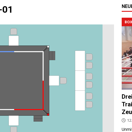
NEU
-01
BOX
Dre
Tra
Zeu
12.
Unmit