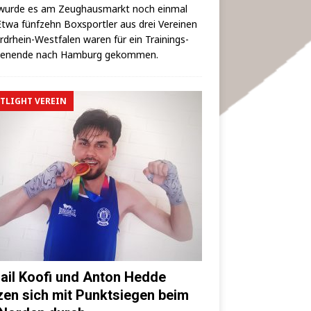
wur­de es am Zeug­haus­markt noch ein­mal
 Etwa fünf­zehn Box­sport­ler aus drei Ver­ei­nen
rd­rhein-West­fa­len waren für ein Trai­nings­
hen­en­de nach Ham­burg gekommen.
TLIGHT VEREIN
ail Koofi und Anton Hedde
zen sich mit Punktsiegen beim