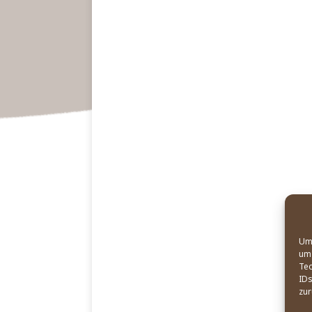
Um 
um 
Tec
IDs
zur