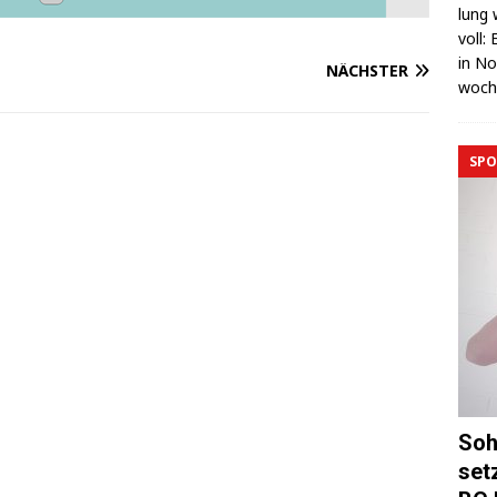
lung 
voll:
in No
NÄCHSTER
wo­c
SPO
Soh
set