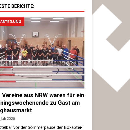
ESTE BERICHTE:
ABTEILUNG
i Vereine aus NRW waren für ein
iningswochenende zu Gast am
ghausmarkt
 Juli 2026
­tel­bar vor der Som­mer­pau­se der Box­ab­tei­