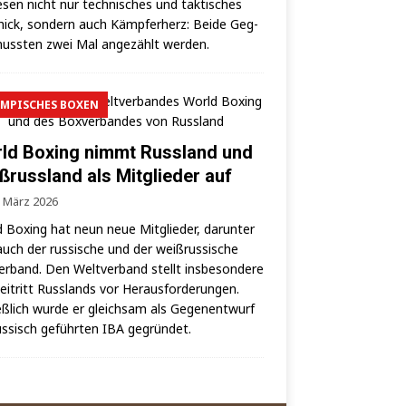
­sen nicht nur tech­ni­sches und tak­ti­sches
ick, son­dern auch Kämp­fer­herz: Bei­de Geg­
uss­ten zwei Mal ange­zählt werden.
MPISCHES BOXEN
ld Boxing nimmt Russland und
ßrussland als Mitglieder auf
. März 2026
 Boxing hat neun neue Mit­glie­der, dar­un­ter
auch der rus­si­sche und der weiß­rus­si­sche
er­band. Den Welt­ver­band stellt ins­be­son­de­re
i­tritt Russ­lands vor Her­aus­for­de­run­gen.
eß­lich wur­de er gleich­sam als Gegen­ent­wurf
us­sisch geführ­ten IBA gegründet.