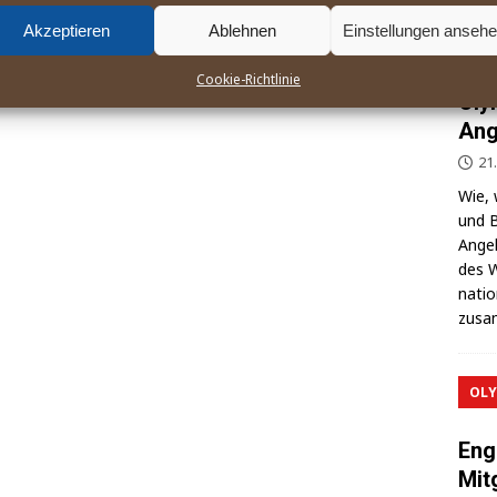
Akzeptieren
Ablehnen
Einstellungen anseh
Der
Cookie-Richtlinie
Oly
Ang
21
Wie, 
und B
Ange­l
des W
na­ti
zusa
OLY
Eng
Mit