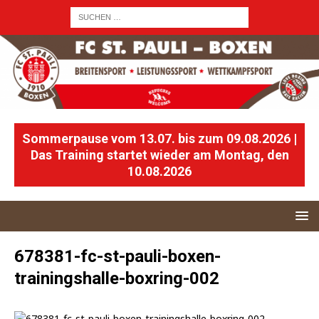
Sommerpause vom 13.07. bis zum 09.08.2026 |
Das Training startet wieder am Montag, den
10.08.2026
678381-fc-st-pauli-boxen-
trainingshalle-boxring-002