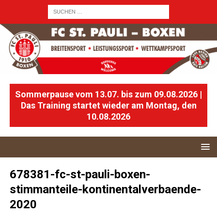
Sommerpause vom 13.07. bis zum 09.08.2026 |
Das Training startet wieder am Montag, den
10.08.2026
678381-fc-st-pauli-boxen-
stimmanteile-kontinentalverbaende-
2020