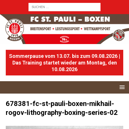
Sommerpause vom 13.07. bis zum 09.08.2026 |
Das Training startet wieder am Montag, den
10.08.2026
678381-fc-st-pauli-boxen-mikhail-
rogov-lithography-boxing-series-02