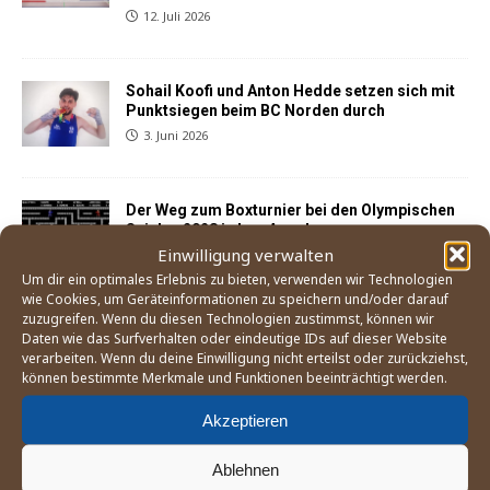
12. Juli 2026
Sohail Koofi und Anton Hedde setzen sich mit
Punktsiegen beim BC Norden durch
3. Juni 2026
Der Weg zum Boxturnier bei den Olympischen
Spielen 2028 in Los Angeles
Einwilligung verwalten
21. Mai 2026
Um dir ein optimales Erlebnis zu bieten, verwenden wir Technologien
wie Cookies, um Geräteinformationen zu speichern und/oder darauf
zuzugreifen. Wenn du diesen Technologien zustimmst, können wir
England Boxing betrachtet Mitgliedsverband
Daten wie das Surfverhalten oder eindeutige IDs auf dieser Website
»East Midland« als gescheitert
verarbeiten. Wenn du deine Einwilligung nicht erteilst oder zurückziehst,
25. April 2026
können bestimmte Merkmale und Funktionen beeinträchtigt werden.
Akzeptieren
Sohail Koofi und Anton Hedde kehren mit
Siegen in Buxtehude auf den Kiez zurück
Ablehnen