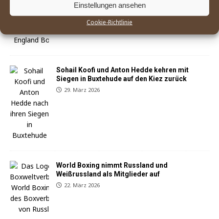
Einstellungen ansehen
England Boxing betrachtet Mitgliedsverband
»East Midland« als gescheitert
Cookie-Richtlinie
25. April 2026
Sohail Koofi und Anton Hedde kehren mit
Siegen in Buxtehude auf den Kiez zurück
29. März 2026
World Boxing nimmt Russland und
Weißrussland als Mitglieder auf
22. März 2026