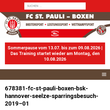
Sommerpause vom 13.07. bis zum 09.08.2026 |
Das Training startet wieder am Montag, den
10.08.2026
678381-fc-st-pauli-boxen-bsk-
hannover-seelze-sparringsbesuch-
2019–01