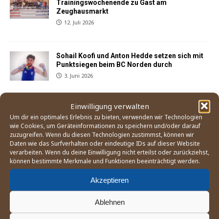
Trainingswochenende zu Gast am
Zeughausmarkt
12. Juli 2026
Sohail Koofi und Anton Hedde setzen sich mit
Punktsiegen beim BC Norden durch
3. Juni 2026
Einwilligung verwalten
Der Weg zum Boxturnier bei den Olympischen
Um dir ein optimales Erlebnis zu bieten, verwenden wir Technologien
Spielen 2028 in Los Angeles
wie Cookies, um Geräteinformationen zu speichern und/oder darauf
21. Mai 2026
zuzugreifen. Wenn du diesen Technologien zustimmst, können wir
Daten wie das Surfverhalten oder eindeutige IDs auf dieser Website
verarbeiten. Wenn du deine Einwilligung nicht erteilst oder zurückziehst,
können bestimmte Merkmale und Funktionen beeinträchtigt werden.
Akzeptieren
Ablehnen